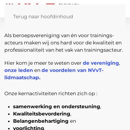
Terug naar hoofdinhoud
WORD NU LID!
LAATSTE NIEUWS
Als beroeps­vereniging van én voor trai­nings­
acteurs maken wij ons hard voor de kwaliteit en
professio­nali­teit van het vak van trainings­acteur.
Hier kom je meer te weten over
de vereniging
,
onze leden
en
de voordelen van NVvT-
lidmaatschap.
Onze kernactiviteiten richten zich op :
samenwerking en ondersteuning
,
Kwaliteits­bevordering
,
Belangen­behartiging
en
voorlichting
.