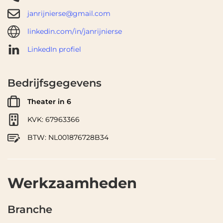
janrijnierse@gmail.com
linkedin.com/in/janrijnierse
LinkedIn profiel
Bedrijfsgegevens
Theater in 6
KVK: 67963366
BTW: NL001876728B34
Werkzaamheden
Branche