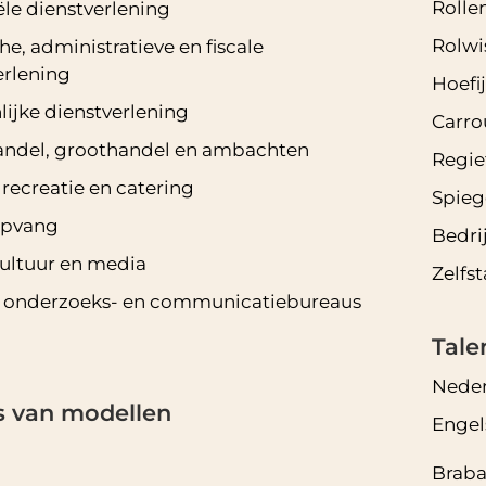
Rolle
ële dienstverlening
Rolwi
he, administratieve en fiscale
erlening
Hoefi
lijke dienstverlening
Carro
andel, groothandel en ambachten
Regie
recreatie en catering
Spieg
opvang
Bedri
cultuur en media
Zelfs
, onderzoeks- en communicatiebureaus
Tale
Neder
s van modellen
Engel
Braba