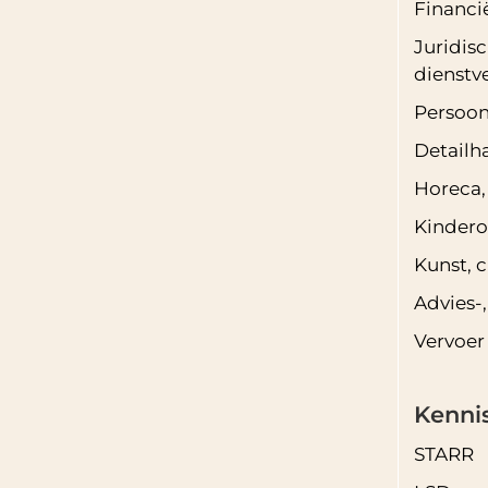
Financi
Juridisc
dienstv
Persoon
Detailh
Horeca, 
Kinder
Kunst, 
Advies-
Vervoer
Kenni
STARR