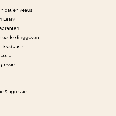
icatieniveaus
n Leary
adranten
oneel leidinggeven
an feedback
essie
ressie
ie & agressie