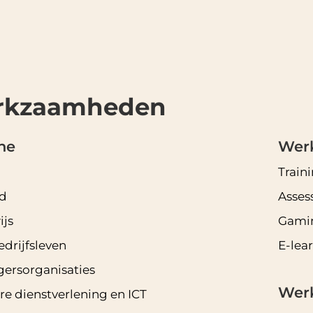
rkzaamheden
he
Werk
Train
d
Asses
js
Gami
edrijfsleven
E-lea
igersorganisaties
Wer
ire dienstverlening en ICT