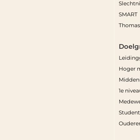
Slechtn
SMART
Thomas
Doelg
Leidin
Hoger 
Midde
1e niv
Medewe
Studen
Oudere