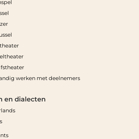
nspel
ssel
jzer
ussel
theater
eltheater
jfstheater
tandig werken met deelnemers
n en dialecten
lands
s
nts