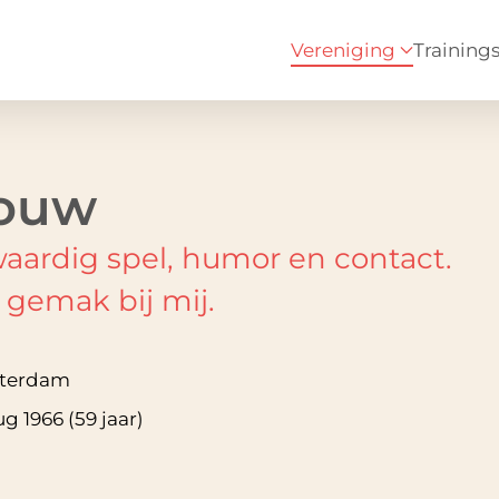
Vereniging
Training
souw
fwaardig spel, humor en contact.
 gemak bij mij.
terdam
ug 1966 (59 jaar)