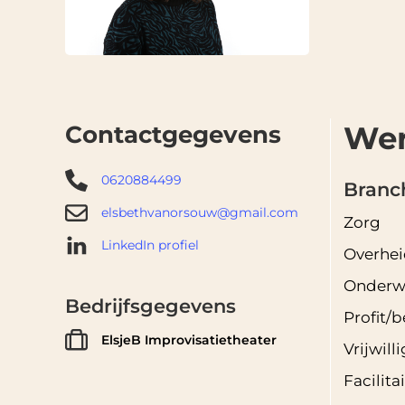
We
Contactgegevens
0620884499
Branc
elsbethvanorsouw@gmail.com
Zorg
LinkedIn profiel
Overhei
Onderwi
Bedrijfsgegevens
Profit/b
ElsjeB Improvisatietheater
Vrijwill
Facilita