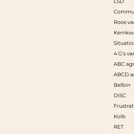
LSD
Commun
Roos va
Kernkw
Situati
4 G’s v
ABC agr
ABCD ag
Belbin
DISC
Frustrat
Kolb
RET