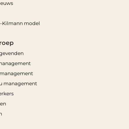
ieuws
-Kilmann model
roep
ggevenden
management
nmanagement
eau management
rkers
ten
n